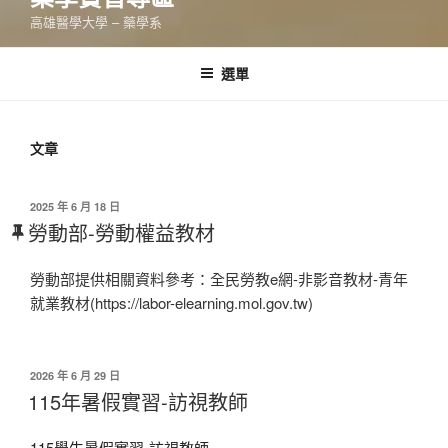
高雄醫學大學 – 藥學系
選單
文章
發
2025 年 6 月 18 日
佈
勞動部-勞動權益教材
於
勞動部提供相關資料參考：全民勞教e網-非影音教材-青年
就業教材(https://labor-elearning.mol.gov.tw)
發
2026 年 6 月 29 日
佈
115年暑假實習-訪視教師
於
115學生暑假實習-訪視教師.