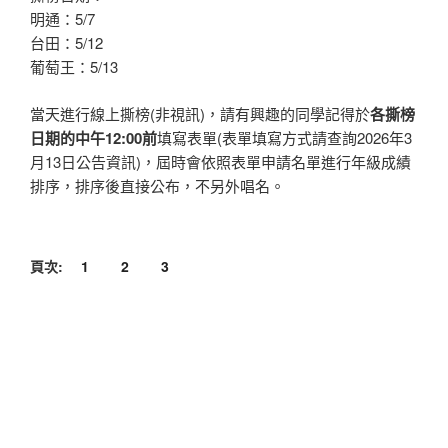
明通：5/7
台田：5/12
葡萄王：5/13
當天進行線上撕榜(非視訊)，請有興趣的同學記得於
各撕榜
日期的中午12:00前
填寫表單(表單填寫方式請查詢2026年3
月13日公告資訊)，屆時會依照表單申請名單進行年級成績
排序，排序後直接公布，不另外唱名。
頁次:
1
2
3
發
2026 年 4 月 1 日
佈
115社區藥學實習-台中市藥師公會
於