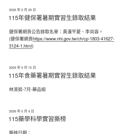
發
2026 年 5 月 29 日
佈
115年健保署暑期實習生錄取結果
於
健保署網頁公告錄取名單：黃潘芊菱、李尚容。
(健保署網頁
https://www.nhi.gov.tw/ch/cp-1803-41627-
3124-1.html
)
發
2026 年 5 月 15 日
佈
115年食藥署暑期實習生錄取結果
於
林淯茹-7月-藥品組
發
2026 年 5 月 4 日
佈
115藥學科學實習撕榜
於
撕榜日期：