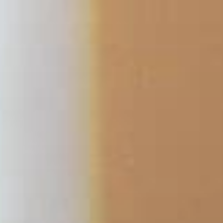
跳
至
主
要
內
容