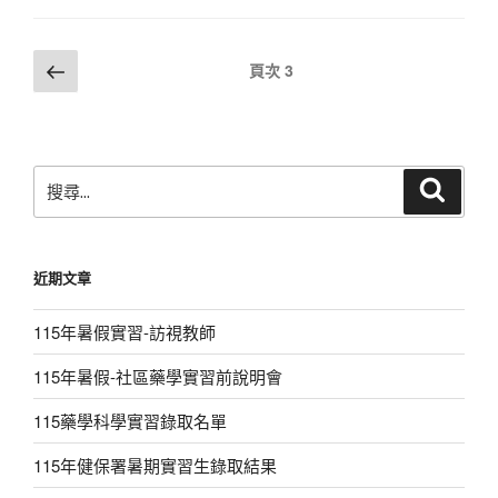
文
上
頁次
3
一
章
頁
導
覽
搜
搜
尋
尋
關
鍵
近期文章
字:
115年暑假實習-訪視教師
115年暑假-社區藥學實習前說明會
115藥學科學實習錄取名單
115年健保署暑期實習生錄取結果