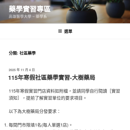
跳
藥學實習專區
至
高雄醫學大學 – 藥學系
主
要
內
選單
容
分類: 社區藥學
發
2025 年 11 月 4 日
佈
115年寒假社區藥學實習-大樹藥局
於
115年寒假實習門店資料如附檔，並請同學自行閱讀［實習
須知］，提前了解實習單位的要求項目。
以下為大樹藥局分發要求：
每間門市限填1名(每人單選1店)。