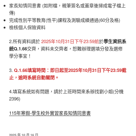
家長知情同意書 (如附檔，親筆簽名或蓋章後掃成電子檔上
傳)
完成性別平等教育(性平)課程及測驗成績通過(60分及格)
檢核個人保險資料
2.所有資料請於
2025年10月31日下午23:59前
於
學生資訊系
統Q.1.66
交齊，資料未交齊者，恕難辦理選填分發及選修
學分事宜！
3.
Q.1.66填寫時間：即日起至2025年10月31日下午23:59截
止，逾時系統自動關閉。
4.填寫系統如有問題，請於上班時間來系辦找劉小姐(分機
2396)
115年寒假-學生校外實習家長知情同意書
發
2025 年 10 月 16 日