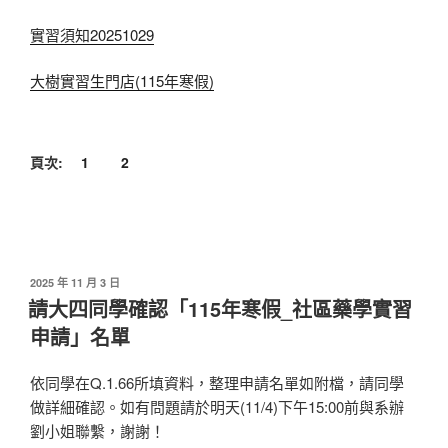
實習須知20251029
大樹實習生門店(115年寒假)
頁次:
1
2
發
2025 年 11 月 3 日
佈
請大四同學確認「115年寒假_社區藥學實習
於
申請」名單
依同學在Q.1.66所填資料，整理申請名單如附檔，請同學
做詳細確認。如有問題請於明天(11/4)下午15:00前與系辦
劉小姐聯繫，謝謝！