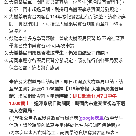
大樹藥局單一間門市只能容納一位學生(包含所有實習生)，
若單一門市超過員額，則採用高醫藥學系實習分發規定。
大樹藥局實習內容自114年寒假實習起有所調整，請務必詳
閱［實習須知］，可接受大樹藥局實習規劃再至Q.1.66填
寫資料。
鼓勵學生多方學習經驗，曾於大樹藥局實習者(不論社區藥
學實習或中藥實習)不可再次申請。
大樹藥局門市是否收取學生，仍須由總公司確認。
請同學遵守各藥局實習分發規定，請勿先行向各藥局要求
保留名額，違者將有處罰。
◆依據大樹藥局申請時限，即日起開放大樹藥局申請，請
至學生資訊系統
Q.1.66選擇【115年寒假_大樹藥局實習申
請】
填寫相關資料。
申請時間：
即日起至11月7日中午
12:00截止
，逾時系統自動關閉，時間內未繳交者視為不選
填大樹藥局。
(1)學系公告名單後會將實習履歷表(
google表單
)寄至學生
信箱，請於時限內填寫完畢(將於信件內通知回傳時間)。
(2)本次以書審資料為主，請同學認真填寫實習履歷表。