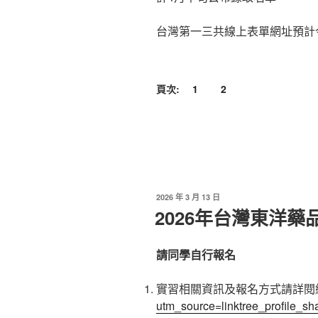
台灣第一三共線上表單網址預計今天(
頁次:
1
2
發
2026 年 3 月 13 日
佈
2026年台灣東洋藥品
於
請同學自行報名
實習相關資訊及報名方式請詳閱
utm_source=linktree_profile_sh