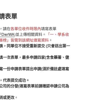
申請表單
，請在
各單位收件時限內
填寫表單
VJFDwrWA
)並上傳相關資料。
「一、學系收
撕榜」皆需到該網址填寫資料
。
誤，同單位不接受重新提交 (只會送出第一
填一次表單，最多申請四家(含食藥署、健
寫一份申請表單提出申請(須於備註處填寫
，代表提交成功。
公司的分發(填寫表單前請確認申請公司為
消或更改
。