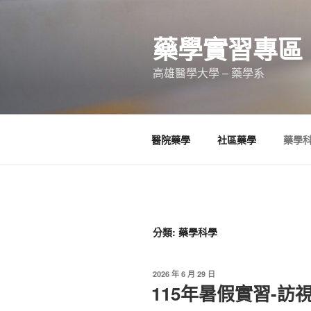
跳
至
藥學實習專區
主
要
高雄醫學大學 – 藥學系
內
容
醫院藥學
社區藥學
藥學
分類: 藥學科學
發
2026 年 6 月 29 日
佈
115年暑假實習-訪
於