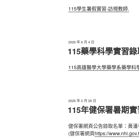
115學生暑假實習-訪視教師.
發
2026 年 6 月 4 日
佈
115藥學科學實習
於
115高雄醫學大學藥學系藥學科學實
發
2026 年 5 月 29 日
佈
115年健保署暑期
於
健保署網頁公告錄取名單：黃潘
(健保署網頁
https://www.nhi.gov