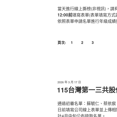
當天進行線上撕榜(非視訊)，請
12:00前
填寫表單(表單填寫方式請
依照表單申請名單進行年級成績
頁次:
1
2
3
發
2026 年 3 月 17 日
佈
115台灣第一三共
於
通過初審名單：蘇毓仁、蔡依宸
日前填寫公司線上表單並上傳相
計4月中旬公布錄取名單。