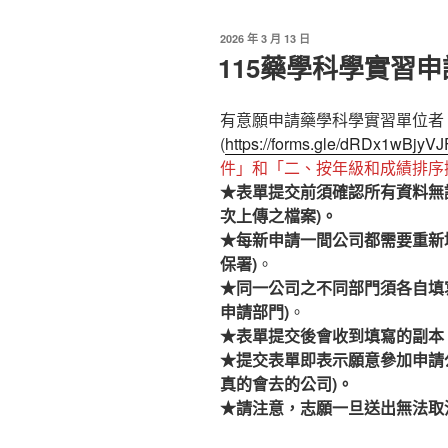
發
2026 年 3 月 13 日
佈
115藥學科學實習
於
有意願申請藥學科學實習單位者
(
https://forms.gle/dRDx1wBjy
件」和「二、按年級和成績排序
★表單提交前須確認所有資料無
次上傳之檔案)。
★每新申請一間公司都需要重新
保署)
。
★同一公司之不同部門須各自填
申請部門)
。
★表單提交後會收到填寫的副本
★提交表單即表示願意參加申請
真的會去的公司)。
★請注意，志願一旦送出無法取