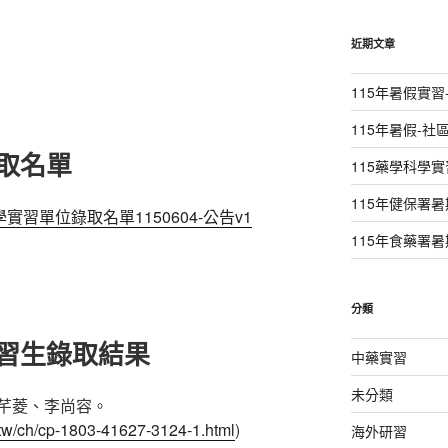
關
鍵
字:
近期文章
115年暑假實習
115年暑假-
錄取名單
115藥學科學
115年健保署
習單位錄取名單1150604-公告v1
115年食藥署
分類
實習生錄取結果
中藥實習
未分類
芊菱、李尚容。
.tw/ch/cp-1803-41627-3124-1.html
)
海外研習